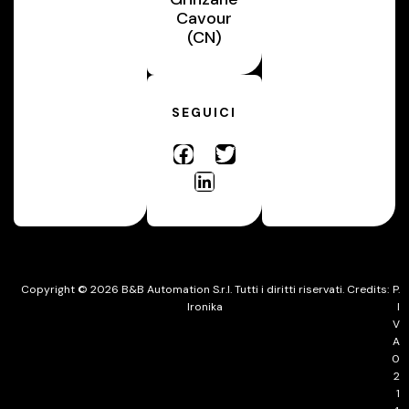
Cavour
(CN)
SEGUICI
Copyright © 2026 B&B Automation S.r.l. Tutti i diritti riservati. Credits:
P.
Ironika
I
V
A
0
2
1