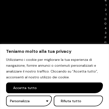
4
1
2
1
0
0
4
3
P
ri
v
Teniamo molto alla tua privacy
a
c
Utilizziamo i cookie per migliorare la tua esperienza di
y
navigazione, fornire annunci o contenuti personalizzati e
P
o
analizzare il nostro traffico. Cliccando su “Accetta tutto”,
li
acconsenti al nostro utilizzo dei cookie.
c
y
Accetta tutto
Personalizza
Rifiuta tutto