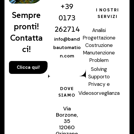
+39
I NOSTRI
Sempre
0173
SERVIZI
pronti!
262714
Analisi
Contatta
Progettazione
info@band
Costruzione
ci!
bautomatio
Manutenzione
n.com
Problem
Clicca qui!
Solving
Supporto
Privacy e
DOVE
Videosorveglianza
SIAMO
Via
Borzone,
35
12060
Grinzane