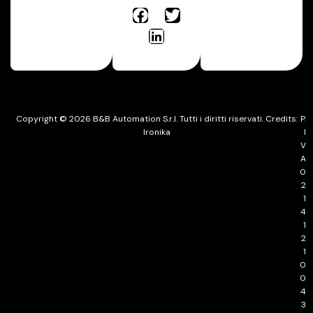
Copyright © 2026 B&B Automation S.r.l. Tutti i diritti riservati. Credits:
P.
Ironika
I
V
A
0
2
1
4
1
2
1
0
0
4
3