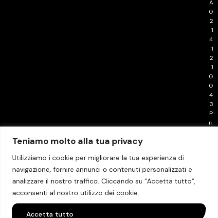
A
0
2
1
4
1
2
1
0
0
4
3
P
ri
v
Teniamo molto alla tua privacy
a
c
Utilizziamo i cookie per migliorare la tua esperienza di
y
navigazione, fornire annunci o contenuti personalizzati e
P
o
analizzare il nostro traffico. Cliccando su “Accetta tutto”,
li
acconsenti al nostro utilizzo dei cookie.
c
y
Accetta tutto