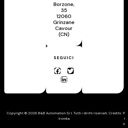
Borzone,
35
12060
Grinzane
Cavour
(CN)
SEGUICI
Copyright © 2026 B&B Automation S.r.l. Tutti i diritti riservati. Credits:
P.
Ironika
I
V