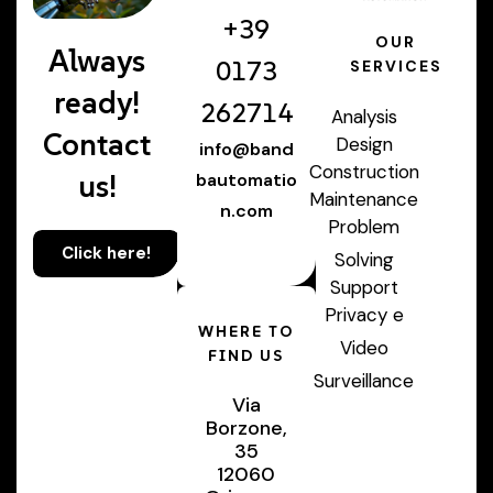
+39
OUR
Always
0173
SERVICES
ready!
262714
Analysis
Contact
Design
info@band
Construction
us!
bautomatio
Maintenance
n.com
Problem
Click here!
Solving
Support
Privacy e
WHERE TO
Video
FIND US
Surveillance
Via
Borzone,
35
12060