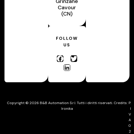
Grinzane
Cavour
(CN)
FOLLOW
US
Copyright © 2026 B&B Automation S.r.l. Tutti i diritti riservati. Credits:
P.
Ironika
I
V
A
0
2